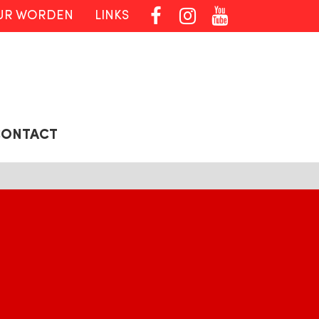



UR WORDEN
LINKS
CONTACT