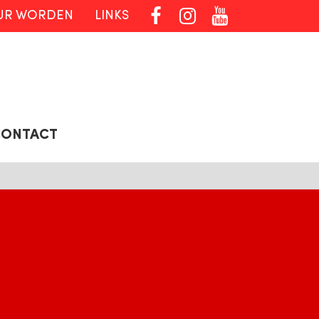



UR WORDEN
LINKS
CONTACT