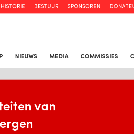
HISTORIE
BESTUUR
SPONSOREN
DONATE
P
NIEUWS
MEDIA
COMMISSIES
teiten van
bergen